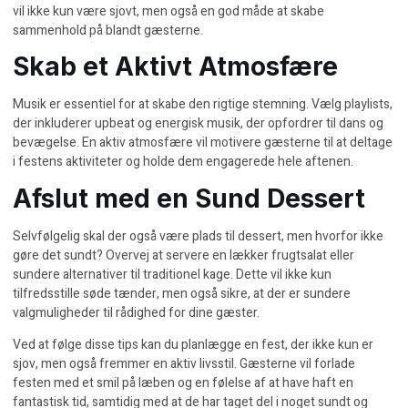
vil ikke kun være sjovt, men også en god måde at skabe
sammenhold på blandt gæsterne.
Skab et Aktivt Atmosfære
Musik er essentiel for at skabe den rigtige stemning. Vælg playlists,
der inkluderer upbeat og energisk musik, der opfordrer til dans og
bevægelse. En aktiv atmosfære vil motivere gæsterne til at deltage
i festens aktiviteter og holde dem engagerede hele aftenen.
Afslut med en Sund Dessert
Selvfølgelig skal der også være plads til dessert, men hvorfor ikke
gøre det sundt? Overvej at servere en lækker frugtsalat eller
sundere alternativer til traditionel kage. Dette vil ikke kun
tilfredsstille søde tænder, men også sikre, at der er sundere
valgmuligheder til rådighed for dine gæster.
Ved at følge disse tips kan du planlægge en fest, der ikke kun er
sjov, men også fremmer en aktiv livsstil. Gæsterne vil forlade
festen med et smil på læben og en følelse af at have haft en
fantastisk tid, samtidig med at de har taget del i noget sundt og