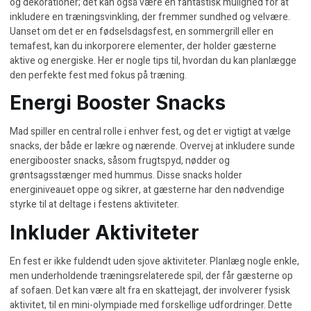
og dekorationer; det kan også være en fantastisk mulighed for at
inkludere en træningsvinkling, der fremmer sundhed og velvære.
Uanset om det er en fødselsdagsfest, en sommergrill eller en
temafest, kan du inkorporere elementer, der holder gæsterne
aktive og energiske. Her er nogle tips til, hvordan du kan planlægge
den perfekte fest med fokus på træning.
Energi Booster Snacks
Mad spiller en central rolle i enhver fest, og det er vigtigt at vælge
snacks, der både er lækre og nærende. Overvej at inkludere
sunde
energibooster snacks
, såsom frugtspyd, nødder og
grøntsagsstænger med hummus. Disse snacks holder
energiniveauet oppe og sikrer, at gæsterne har den nødvendige
styrke til at deltage i festens aktiviteter.
Inkluder Aktiviteter
En fest er ikke fuldendt uden sjove aktiviteter. Planlæg nogle enkle,
men underholdende træningsrelaterede spil, der får gæsterne op
af sofaen. Det kan være alt fra en skattejagt, der involverer fysisk
aktivitet, til en mini-olympiade med forskellige udfordringer. Dette